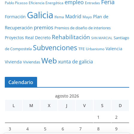
Feria
empleo
Pablo Picasso
Eficiencia Energética
Entradas
Galicia
Madrid
Plan de
Formación
Ifema
Mayo
premios
Recuperación
Premios de diseño de interiores
Rehabilitación
Proyectos
Real Decreto
Santiago
SAN MARCIAL
Subvenciones
Valencia
de Compostela
TFE
Urbanismo
Web
xunta de galicia
Vivienda
Viviendas
Calendario
agosto 2026
L
M
X
J
V
S
D
1
2
3
4
5
6
7
8
9