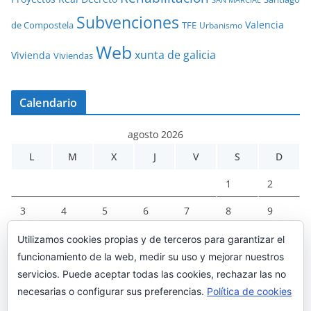
Subvenciones
Valencia
de Compostela
TFE
Urbanismo
Web
xunta de galicia
Vivienda
Viviendas
Calendario
agosto 2026
L
M
X
J
V
S
D
1
2
3
4
5
6
7
8
9
10
11
12
13
14
15
16
Utilizamos cookies propias y de terceros para garantizar el
funcionamiento de la web, medir su uso y mejorar nuestros
17
18
19
20
21
22
23
servicios. Puede aceptar todas las cookies, rechazar las no
24
25
26
27
28
29
30
necesarias o configurar sus preferencias.
Política de cookies