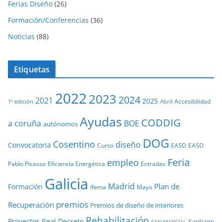
Ferias Diseño
(26)
Formación/Conferencias
(36)
Noticias
(88)
Etiquetas
2022
2023
2024
2021
2025
Accesibilidad
1º edición
Abril
Ayudas
CODDIG
a coruña
BOE
autónomos
DOG
Cosentino
diseño
Convocatoria
Curso
EASD
EASD
Feria
empleo
Pablo Picasso
Eficiencia Energética
Entradas
Galicia
Madrid
Plan de
Formación
Ifema
Mayo
premios
Recuperación
Premios de diseño de interiores
Rehabilitación
Proyectos
Real Decreto
Santiago
SAN MARCIAL