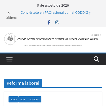
Saltar
9 de agosto de 2026
al
Conviértete en PROfesional con el CODDIG y
Lo
contenido
Banco Sabadell
último:
Ayudas para mejoras de establecimientos
turísticos de alojamiento y restauración
4 Ed. Premios de Diseño de Interior
Casa Decor 2025, los espacios de este año
San Marcial 2025
Reforma laboral
BLOG
BOE
NOTICIAS