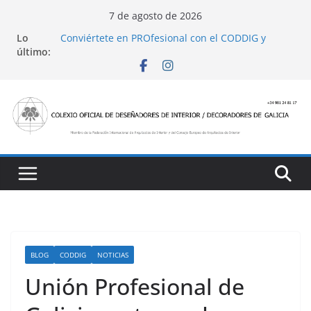
Saltar
7 de agosto de 2026
al
Lo
Conviértete en PROfesional con el CODDIG y
contenido
último:
Banco Sabadell
Ayudas para mejoras de establecimientos
turísticos de alojamiento y restauración
4 Ed. Premios de Diseño de Interior
Casa Decor 2025, los espacios de este año
San Marcial 2025
BLOG
CODDIG
NOTICIAS
Unión Profesional de