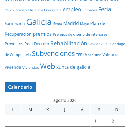
Feria
empleo
Pablo Picasso
Eficiencia Energética
Entradas
Galicia
Madrid
Plan de
Formación
Ifema
Mayo
premios
Recuperación
Premios de diseño de interiores
Rehabilitación
Proyectos
Real Decreto
Santiago
SAN MARCIAL
Subvenciones
Valencia
de Compostela
TFE
Urbanismo
Web
xunta de galicia
Vivienda
Viviendas
Calendario
agosto 2026
L
M
X
J
V
S
D
1
2